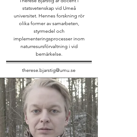
Therese Bjärstig är docent i
statsvetenskap vid Umeå
universitet. Hennes forskning rör
olika former av samarbeten,
styrmedel och
implementeringsprocesser inom
naturresursförvaltning i vid
bemärkelse.
therese.bjarstig@umu.se