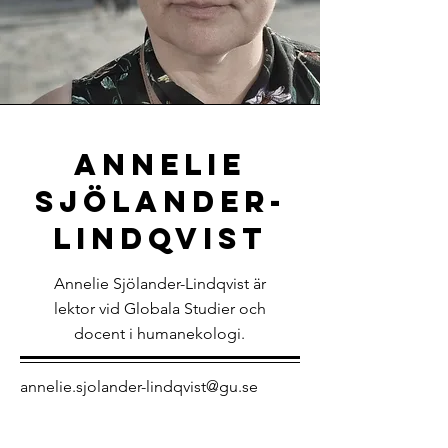
Annelie
sjölander-
lindqvist
Annelie Sjölander-Lindqvist är
lektor vid Globala Studier och
docent i humanekologi.
annelie.sjolander-lindqvist@gu.se