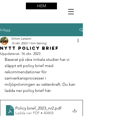
HEM
Inlägg
Simon Larsson
15 okt. 2023
1 min läsning
NYTT Policy brief
Uppdaterat:
16 okt. 2023
Baserat på våra initiala studier har vi 
släppt ett policy brief med 
rekommendationer för 
samverkansprocesser i 
miljöprövningen av vattenkraft. Du kan 
ladda ner policy brief här:
Policy brief_2023_nr2
.pdf
Ladda ner PDF • 404KB